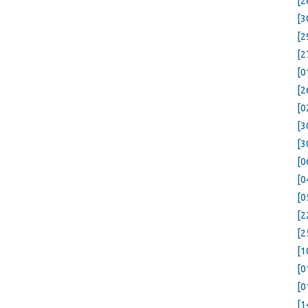
[2
[3
[2
[2
[0
[2
[0
[3
[3
[0
[0
[0
[2
[2
[1
[0
[0
[1