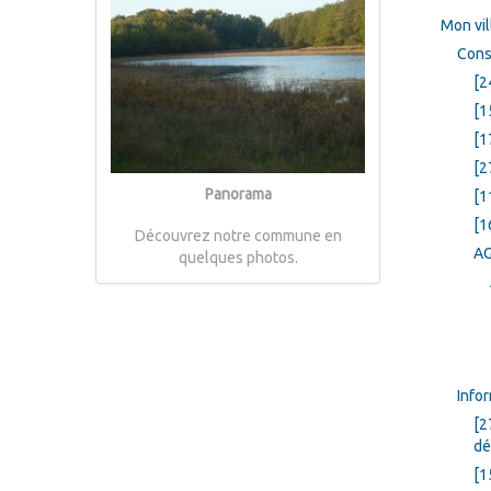
Mon vil
Cons
[2
[1
[1
[2
Panorama
[1
[1
Découvrez notre commune en
AG
quelques photos.
Info
[2
dé
[1