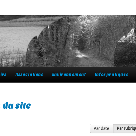
irs
Associations
Environnement
Infos pratiques
 du site
Par date
Par rubri