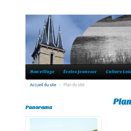
Mon village
Écoles Jeunesse
Culture Lois
Accueil du site
>
Plan du site
Plan
Panorama