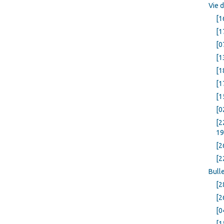
Vie 
[1
[1
[0
[1
[1
[1
[1
[0
[2
19
[2
[2
Bulle
[2
[2
[0
[1