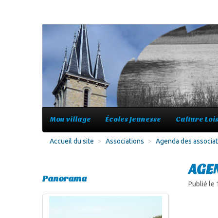
Mon village
Écoles Jeunesse
Culture Lois
Accueil du site
>
Associations
>
Agenda des associat
AGE
Panorama
Publié le