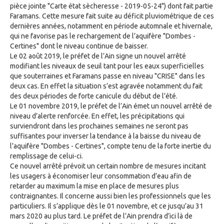
pièce jointe "Carte état sècheresse - 2019-05-24") dont fait partie
Faramans. Cette mesure fait suite au déficit pluviométrique de ces
dernières années, notamment en période automnale et hivernale,
qui ne favorise pas le rechargement de l’aquifère "Dombes -
Certines" dont le niveau continue de baisser.
Le 02 août 2019, le préfet de l’Ain signe un nouvel arrêté
modifiant les niveaux de seuil tant pour les eaux superficielles
que souterraines et Faramans passe en niveau "CRISE" dans les
deux cas. En effet la situation s’est agravée notamment du fait
des deux périodes de forte canicule du début de l’été.
Le 01 novembre 2019, le préfet de l’Ain émet un nouvel arrêté de
niveau d’alerte renforcée. En effet, les précipitations qui
surviendront dans les prochaines semaines ne seront pas
suffisantes pour inverser la tendance à la baisse du niveau de
l’aquifère "Dombes - Certines", compte tenu de la forte inertie du
remplissage de celui-ci.
Ce nouvel arrêté prévoit un certain nombre de mesures incitant
les usagers à économiser leur consommation d’eau afin de
retarder au maximum la mise en place de mesures plus
contraignantes. Il concerne aussi bien les professionnels que les
particuliers. Il s’applique dès le 01 novembre, et ce jusqu’au 31
mars 2020 au plus tard. Le préfet de l’Ain prendra d’ici là de