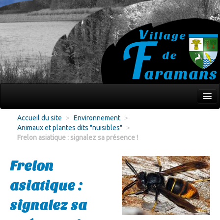
Mon village
Accueil du site
>
Environnement
>
Animaux et plantes dits "nuisibles"
>
Écoles Jeunesse
Frelon asiatique : signalez sa présence !
Culture Loisirs
Frelon
Associations
asiatique :
Environnement
signalez sa
Infos pratiques