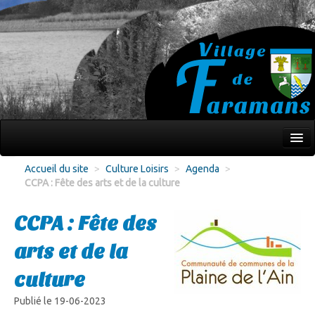
Mon village
Accueil du site
>
Culture Loisirs
>
Agenda
>
CCPA : Fête des arts et de la culture
Écoles Jeunesse
Culture Loisirs
CCPA : Fête des
Associations
arts et de la
Environnement
culture
Infos pratiques
Publié le 19-06-2023