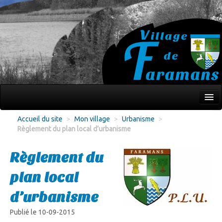
Mon village
Accueil du site
>
Mon village
>
Urbanisme
>
Règlement du plan local d’urbanisme
Écoles Jeunesse
Culture Loisirs
Règlement du
Associations
plan local
Environnement
d’urbanisme
Infos pratiques
Publié le 10-09-2015