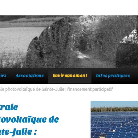
irs
Associations
Environnement
Infos pratiques
le photovoltaïque de Sainte-Julie : financement participatif
rale
ovoltaïque de
te-Julie :