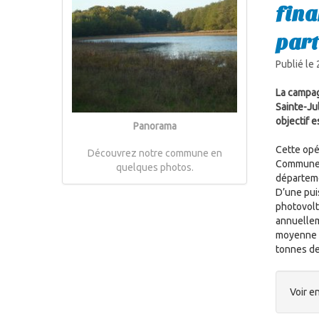
fin
part
Publié le
La campag
Sainte-Ju
objectif e
Panorama
Cette opé
Découvrez notre commune en
Communes d
quelques photos.
départeme
D’une pui
photovolt
annuellem
moyenne d
tonnes de
Voir en