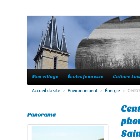
Mon village
Écoles Jeunesse
Culture Lois
Accueil du site
>
Environnement
>
Énergie
>
Centra
Cent
Panorama
phot
Sain