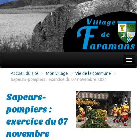
Mon village
Accueil du site
>
Mon village
>
Vie de la commune
>
Sapeurs-pompiers : exercice du 07 novembre 2021
Écoles Jeunesse
Culture Loisirs
Sapeurs-
Associations
pompiers :
Environnement
exercice du 07
Infos pratiques
novembre