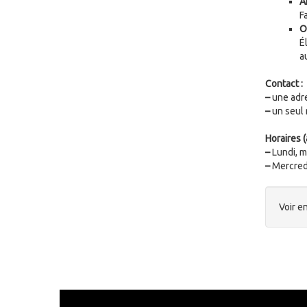
A
F
O
É
a
Contact :
–
une adre
–
un seul 
Horaires (
–
Lundi, ma
–
Mercredi 
Voir en