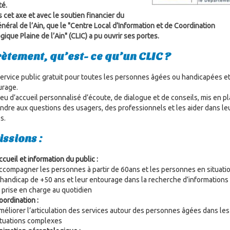
té.
 cet axe et avec le soutien financier du
néral de l’Ain, que le "Centre Local d’Information et de Coordination
ique Plaine de l’Ain" (CLIC) a pu ouvrir ses portes.
ètement, qu’est- ce qu’un CLIC ?
service public gratuit pour toutes les personnes âgées ou handicapées e
urage.
ieu d’accueil personnalisé d’écoute, de dialogue et de conseils, mis en p
ndre aux questions des usagers, des professionnels et les aider dans le
s.
issions :
ccueil et information du public :
ccompagner les personnes à partir de 60ans et les personnes en situati
’handicap de +50 ans et leur entourage dans la recherche d’informations
a prise en charge au quotidien
oordination :
méliorer l’articulation des services autour des personnes âgées dans les
ituations complexes