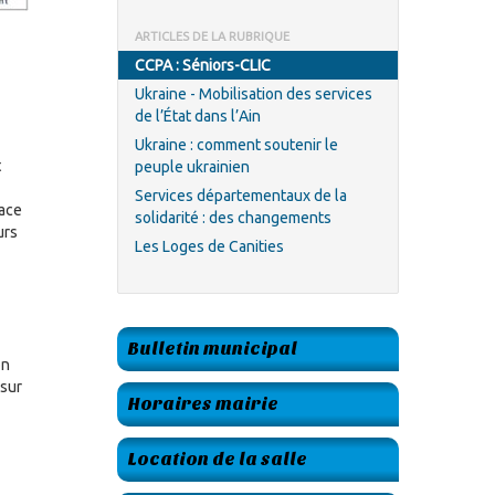
ARTICLES DE LA RUBRIQUE
CCPA : Séniors-CLIC
Ukraine - Mobilisation des services
de l’État dans l’Ain
Ukraine : comment soutenir le
t
peuple ukrainien
Services départementaux de la
lace
solidarité : des changements
urs
Les Loges de Canities
Bulletin municipal
on
 sur
Horaires mairie
Location de la salle