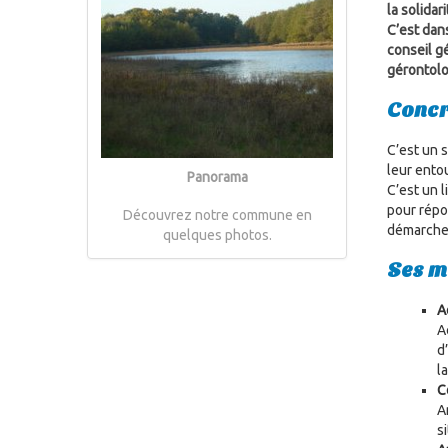
la solidari
C’est dans
conseil gé
gérontolog
Concr
C’est un 
leur ento
Panorama
C’est un l
pour répo
Découvrez notre commune en
démarche
quelques photos.
Ses m
A
A
d
l
C
A
s