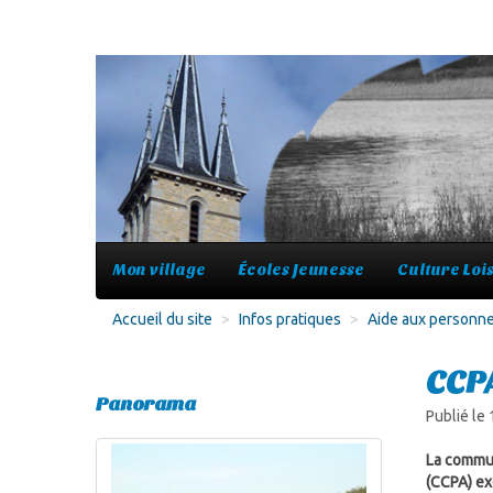
Mon village
Écoles Jeunesse
Culture Lois
Accueil du site
>
Infos pratiques
>
Aide aux personn
CCPA
Panorama
Publié le
La commun
(CCPA) e