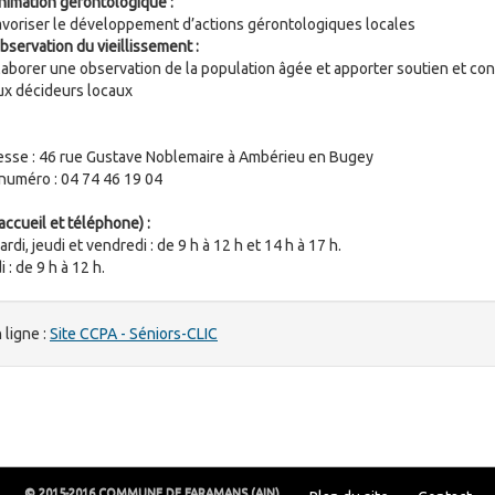
nimation gérontologique :
avoriser le développement d’actions gérontologiques locales
bservation du vieillissement :
laborer une observation de la population âgée et apporter soutien et con
ux décideurs locaux
sse : 46 rue Gustave Noblemaire à Ambérieu en Bugey
numéro : 04 74 46 19 04
accueil et téléphone) :
rdi, jeudi et vendredi : de 9 h à 12 h et 14 h à 17 h.
: de 9 h à 12 h.
 ligne :
Site CCPA - Séniors-CLIC
© 2015-2016 COMMUNE DE FARAMANS (AIN)