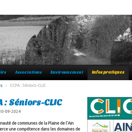
irs
Associations
Environnement
Infos pratiques
es
>
CCPA : Séniors-CLIC
 : Séniors-CLIC
 10-09-2024
auté de communes de la Plaine de l’Ain
xerce une compétence dans les domaines de