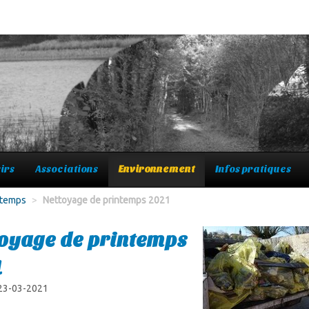
irs
Associations
Environnement
Infos pratiques
ntemps
>
Nettoyage de printemps 2021
oyage de printemps
1
 23-03-2021