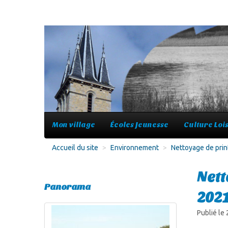
Mon village
Écoles Jeunesse
Culture Lois
Accueil du site
>
Environnement
>
Nettoyage de pri
Nett
Panorama
202
Publié le