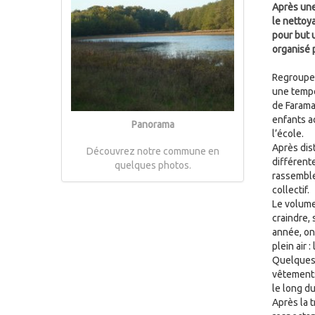
Après une
le nettoy
pour but u
organisé 
Regroupeme
une tempé
de Farama
enfants a
Panorama
l’école.
Après dist
Découvrez notre commune en
différent
quelques photos.
rassemble
collectif.
Le volume
craindre,
année, on
plein air 
Quelques 
vêtements 
le long d
Après la 