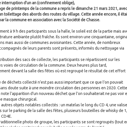
 interruption d’un an (confinement oblige),
age de printemps de la commune a repris le dimanche 21 mars 2021, ave
n toilettage des abords des routes du village. Cette année encore, il étai
par la commune en association avec la Société de Chasse.
nt à 9 h des participants sous la halle, le soleil est de la partie mais a
rature ambiante plutôt fraîche. Ils sont environ une cinquantaine, origin
ns mais aussi de communes avoisinantes. Cette année, de nombreux
ccompagnés de leurs parents sont présents, informés du nettoyage via
ribution des sacs de collecte, les participants se répartissent sur les
es voies de circulation de la commune. Deux heures plus tard,
ment devant la salle des fêtes où est regroupé le résultat de cet effort
 de déchets collecté n’est pas aussi important que ce que l’on pouvait
 sans doute suite à une moindre circulation des personnes en 2020. Cett
 note l’apparition d’un nouveau déchet que l’on souhaiterait ne pas voir 
: le masque chirurgical.
autres objets notables collectés : un matelas le long du CD 4, une valis
sur le parking de la salle des fêtes, plusieurs bouteilles de whisky de 1,
u CD4E.
traditionnelle photo de groupe, les participants se sont regroupés (tout e