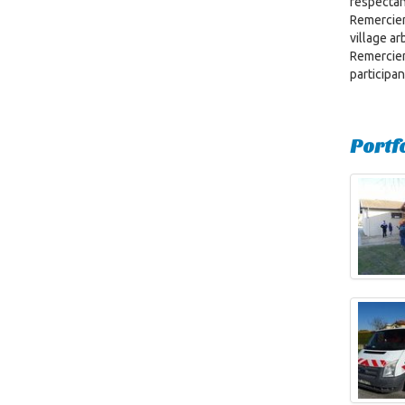
respectant
Remerciem
village ar
Remerciem
participan
Portf