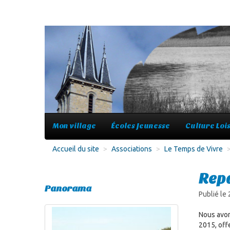
Mon village
Écoles Jeunesse
Culture Lois
Accueil du site
>
Associations
>
Le Temps de Vivre
Repa
Panorama
Publié le
Nous avon
2015, offe