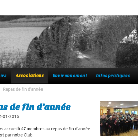
irs
Associations
Environnement
Infos pratiques
>
Repas de fin d’année
s de fin d’année
 2-01-2016
s accueilli 47 membres au repas de fin d’année
rt par notre Club.