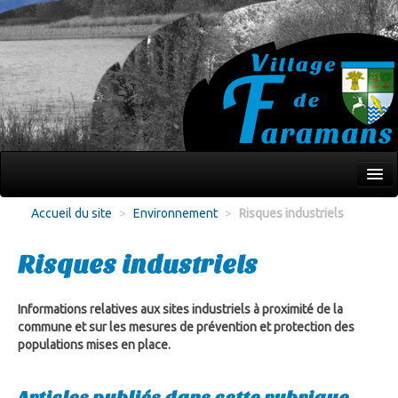
Mon village
Accueil du site
>
Environnement
>
Risques industriels
Écoles Jeunesse
Risques industriels
Culture Loisirs
Associations
Informations relatives aux sites industriels à proximité de la
commune et sur les mesures de prévention et protection des
Environnement
populations mises en place.
Infos pratiques