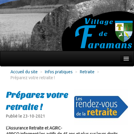
Mon village
Accueil du site
>
Infos pratiques
>
Retraite
>
Préparez votre retraite !
Écoles Jeunesse
Culture Loisirs
Préparez votre
Associations
retraite !
Environnement
Publié le 23-10-2021
Infos pratiques
L’Assurance Retraite et AGIRC-