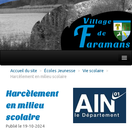
Mon village
Accueil du site
>
Écoles Jeunesse
>
Vie scolaire
>
Harcèlement en milieu scolaire
Écoles Jeunesse
Culture Loisirs
Harcèlement
Associations
en milieu
Environnement
scolaire
Infos pratiques
Publié le 19-10-2024