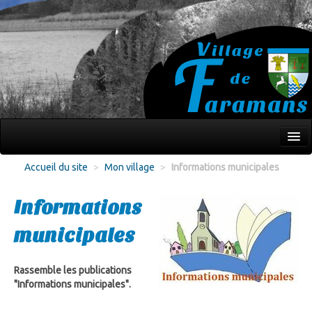
Mon village
Accueil du site
>
Mon village
>
Informations municipales
Écoles Jeunesse
Informations
Culture Loisirs
municipales
Associations
Environnement
Rassemble les publications
"Informations municipales".
Infos pratiques