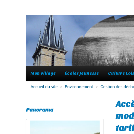
Mon village
Écoles Jeunesse
Culture Lois
Accueil du site
>
Environnement
>
Gestion des déch
Accè
Panorama
modi
tari