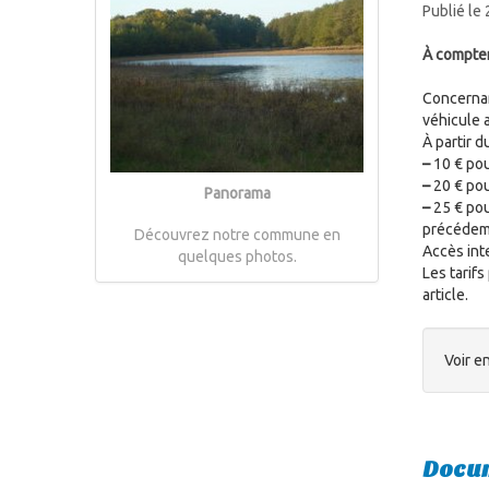
Publié le
À compter
Concernant
véhicule 
À partir 
–
10 € pou
–
20 € pou
Panorama
–
25 € pou
précédem
Découvrez notre commune en
Accès int
quelques photos.
Les tarifs
article.
Voir en
Docum