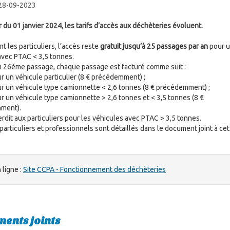
 28-09-2023
 du 01 janvier 2024, les tarifs d’accès aux déchèteries évoluent.
 les particuliers, l’accès reste
gratuit jusqu’à 25 passages par an
pour 
avec PTAC < 3,5 tonnes.
du 26ème passage, chaque passage est facturé comme suit :
r un véhicule particulier (8 € précédemment) ;
r un véhicule type camionnette < 2,6 tonnes (8 € précédemment) ;
r un véhicule type camionnette > 2,6 tonnes et < 3,5 tonnes (8 €
ment).
erdit aux particuliers pour les véhicules avec PTAC > 3,5 tonnes.
 particuliers et professionnels sont détaillés dans le document joint à cet
 ligne :
Site CCPA - Fonctionnement des déchèteries
ents joints