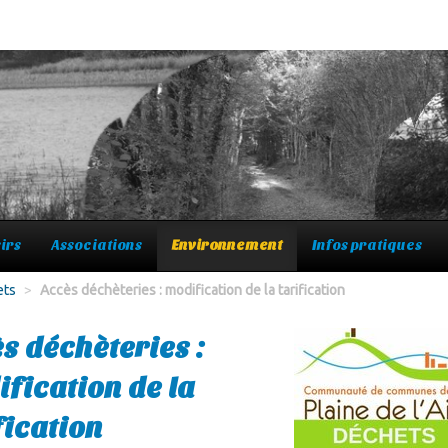
irs
Associations
Environnement
Infos pratiques
ets
>
Accès déchèteries : modification de la tarification
s déchèteries :
fication de la
fication