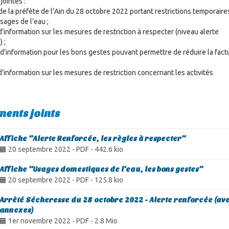
jointes :
 de la préfète de l’Ain du 28 octobre 2022 portant restrictions temporaire
sages de l’eau ;
 d’information sur les mesures de restriction à respecter (niveau alerte
 ;
 d’information pour les bons gestes pouvant permettre de réduire la fact
 d’information sur les mesures de restriction concernant les activités
ents joints
Affiche ’’Alerte Renforcée, les règles à respecter’’
20 septembre 2022
-
PDF
-
442.6 kio
Affiche ’’Usages domestiques de l’eau, les bons gestes’’
20 septembre 2022
-
PDF
-
125.8 kio
Arrêté Sécheresse du 28 octobre 2022 - Alerte renforcée (av
annexes)
1er novembre 2022
-
PDF
-
2.8 Mio