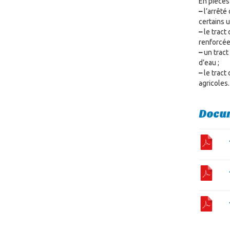
En pièces 
–
l’arrêté
certains u
–
le tract
renforcée)
–
un tract
d’eau ;
–
le tract
agricoles.
Docum