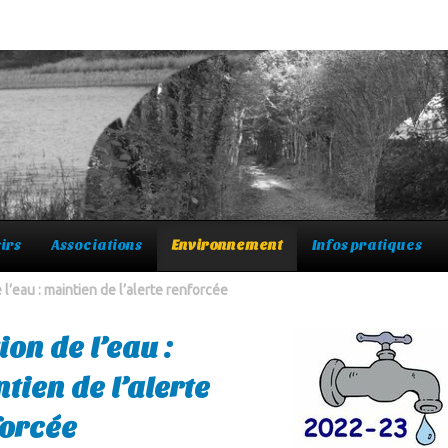
irs
Associations
Environnement
Infos pratiques
 l’eau : maintien de l’alerte renforcée
ion de l’eau :
tien de l’alerte
forcée