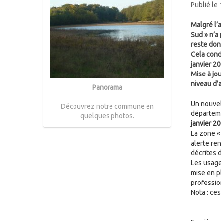
Publié le
Malgré l’
Sud » n’a
reste don
Cela condu
janvier 2
Mise à jo
niveau d’
Panorama
Un nouvel
Découvrez notre commune en
départeme
quelques photos.
janvier 2
La zone «
alerte ren
décrites d
Les usage
mise en p
profession
Nota : ces