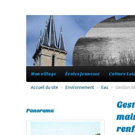
Mon village
Écoles Jeunesse
Culture Lois
Accueil du site
>
Environnement
>
Eau
>
Gestion de
Gest
Panorama
main
ren