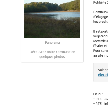
Publié le
Communiqu
d’élagage
les proch
Il est por
végétatio
Meximieux 
Panorama
février et
Pour suiv
Découvrez notre commune en
au site in
quelques photos.
Voir en
électr
En PJ :
–
RTE - Av
–
RTE - In