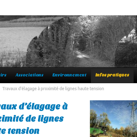
irs
Associations
Environnement
Infos pratiques
Travaux d’élagage à proximité de lignes haute tension
aux d’élagage à
imité de lignes
e tension