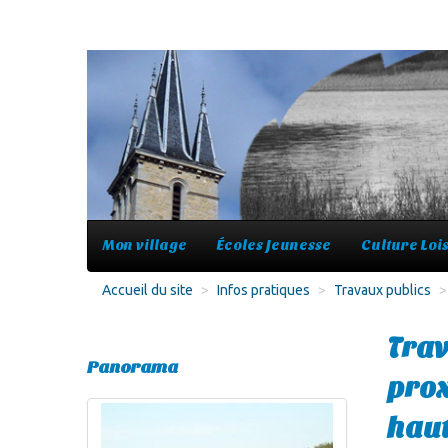
Mon village
Écoles Jeunesse
Culture Lois
Accueil du site
>
Infos pratiques
>
Travaux publics
>
Trav
Panorama
prox
haut