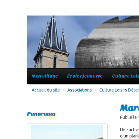
Mon village
Écoles Jeunesse
Culture Lois
Accueil du site
>
Associations
>
Culture Loisirs Déte
Mar
Panorama
Publié le
Une activ
d’un plan