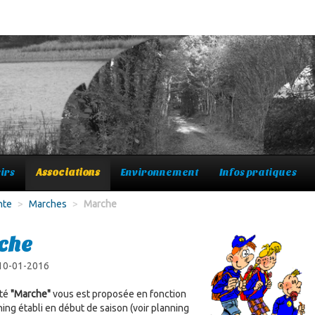
irs
Associations
Environnement
Infos pratiques
nte
>
Marches
>
Marche
che
 10-01-2016
ité
"Marche"
vous est proposée en fonction
ning établi en début de saison (voir planning