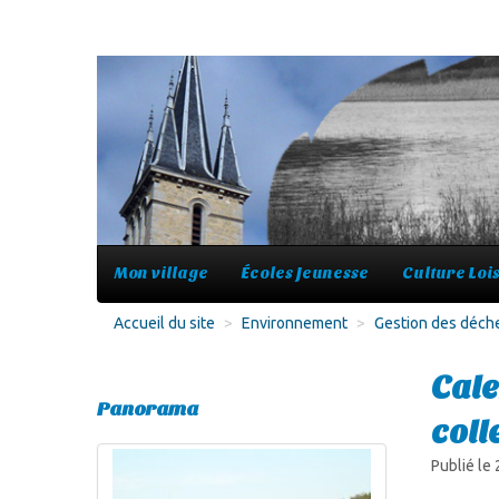
Mon village
Écoles Jeunesse
Culture Lois
Accueil du site
>
Environnement
>
Gestion des déch
Cale
Panorama
coll
Publié le