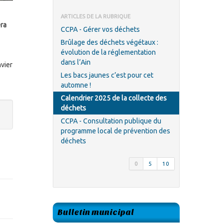
ARTICLES DE LA RUBRIQUE
era
CCPA - Gérer vos déchets
Brûlage des déchets végétaux :
évolution de la réglementation
dans l’Ain
nvier
Les bacs jaunes c’est pour cet
automne !
Calendrier 2025 de la collecte des
déchets
CCPA - Consultation publique du
programme local de prévention des
déchets
0
5
10
Bulletin municipal