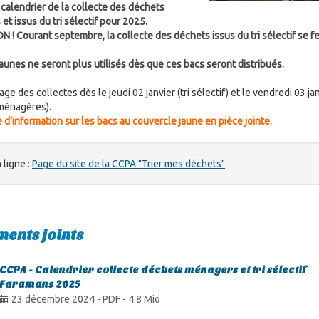
e calendrier de la collecte des déchets
t issus du tri sélectif pour 2025.
 ! Courant septembre, la collecte des déchets issus du tri sélectif se f
jaunes ne seront plus utilisés dès que ces bacs seront distribués.
e des collectes dès le jeudi 02 janvier (tri sélectif) et le vendredi 03 ja
ménagères).
 d’information sur les bacs au couvercle jaune en pièce jointe.
 ligne :
Page du site de la CCPA "Trier mes déchets"
ents joints
CCPA - Calendrier collecte déchets ménagers et tri sélectif
Faramans 2025
23 décembre 2024
-
PDF
-
4.8 Mio