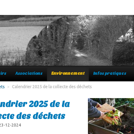
irs
Associations
Environnement
Infos pratiques
ets
>
Calendrier 2025 de la collecte des déchets
ndrier 2025 de la
ecte des déchets
 23-12-2024