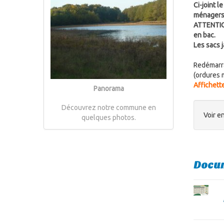
Ci-joint l
ménagers e
ATTENTION
en bac.
Les sacs 
Redémarrag
(ordures 
Affichette
Panorama
Découvrez notre commune en
Voir en
quelques photos.
Docum