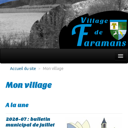
Mon village
Accueil du site
>
Mon village
Écoles Jeunesse
Mon village
Culture Loisirs
Associations
A la une
Environnement
2026-07 : bulletin
Infos pratiques
municipal de juillet