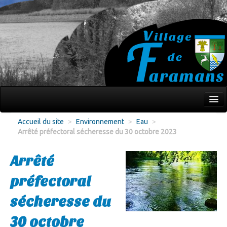
Mon village
Accueil du site
>
Environnement
>
Eau
>
Arrêté préfectoral sécheresse du 30 octobre 2023
Écoles Jeunesse
Culture Loisirs
Arrêté
Associations
préfectoral
Environnement
sécheresse du
Infos pratiques
30 octobre