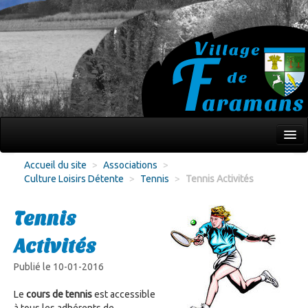
Mon village
Accueil du site
>
Associations
>
Culture Loisirs Détente
>
Tennis
>
Tennis Activités
Écoles Jeunesse
Culture Loisirs
Tennis
Associations
Activités
Environnement
Publié le 10-01-2016
Infos pratiques
Le
cours de tennis
est accessible