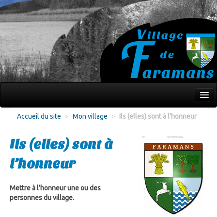
Mon village
Accueil du site
>
Mon village
>
Ils (elles) sont à l’honneur
Écoles Jeunesse
Ils (elles) sont à
Culture Loisirs
l’honneur
Associations
Environnement
Mettre à l’honneur une ou des
personnes du village.
Infos pratiques