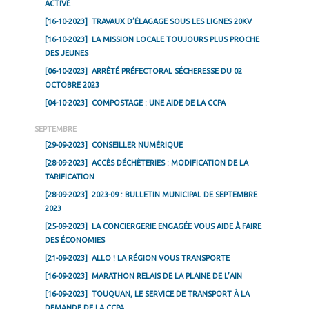
ACTIVÉ
[16-10-2023]
TRAVAUX D’ÉLAGAGE SOUS LES LIGNES 20KV
[16-10-2023]
LA MISSION LOCALE TOUJOURS PLUS PROCHE
DES JEUNES
[06-10-2023]
ARRÊTÉ PRÉFECTORAL SÉCHERESSE DU 02
OCTOBRE 2023
[04-10-2023]
COMPOSTAGE : UNE AIDE DE LA CCPA
SEPTEMBRE
[29-09-2023]
CONSEILLER NUMÉRIQUE
[28-09-2023]
ACCÈS DÉCHÈTERIES : MODIFICATION DE LA
TARIFICATION
[28-09-2023]
2023-09 : BULLETIN MUNICIPAL DE SEPTEMBRE
2023
[25-09-2023]
LA CONCIERGERIE ENGAGÉE VOUS AIDE À FAIRE
DES ÉCONOMIES
[21-09-2023]
ALLO ! LA RÉGION VOUS TRANSPORTE
[16-09-2023]
MARATHON RELAIS DE LA PLAINE DE L’AIN
[16-09-2023]
TOUQUAN, LE SERVICE DE TRANSPORT À LA
DEMANDE DE LA CCPA