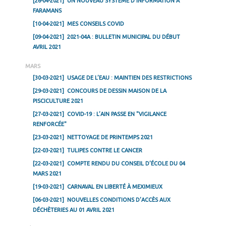
[26-04-2021]
UN NOUVEAU SYSTÈME D’INFORMATION À
FARAMANS
[10-04-2021]
MES CONSEILS COVID
[09-04-2021]
2021-04A : BULLETIN MUNICIPAL DU DÉBUT
AVRIL 2021
MARS
[30-03-2021]
USAGE DE L’EAU : MAINTIEN DES RESTRICTIONS
[29-03-2021]
CONCOURS DE DESSIN MAISON DE LA
PISCICULTURE 2021
[27-03-2021]
COVID-19 : L’AIN PASSE EN "VIGILANCE
RENFORCÉE"
[23-03-2021]
NETTOYAGE DE PRINTEMPS 2021
[22-03-2021]
TULIPES CONTRE LE CANCER
[22-03-2021]
COMPTE RENDU DU CONSEIL D’ÉCOLE DU 04
MARS 2021
[19-03-2021]
CARNAVAL EN LIBERTÉ À MEXIMIEUX
[06-03-2021]
NOUVELLES CONDITIONS D’ACCÈS AUX
DÉCHÈTERIES AU 01 AVRIL 2021