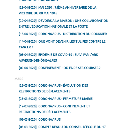
PÉRIODE DE CONFINEMENT
[22-04-2020]
MAI 2020 : 75ÈME ANNIVERSAIRE DE LA
VICTOIRE DU 08 MAI 1945
[20-04-2020]
DEVOIRS À LA MAISON : UNE COLLABORATION
ENTRE L’ÉDUCATION NATIONALE ET LA POSTE
[15-04-2020]
CORONAVIRUS - DISTRIBUTION DU COURRIER
[14-04-2020]
QUE VONT DEVENIR LES TULIPES CONTRE LE
CANCER ?
[03-04-2020]
ÉPIDÉMIE DE COVID-19 : SUIVI PAR L’ARS
AUVERGNE-RHÔNE-ALPES
[02-04-2020]
CONFINEMENT : OÙ FAIRE SES COURSES ?
MARS
[25-03-2020]
CORONAVIRUS - ÉVOLUTION DES
RESTRICTIONS DE DÉPLACEMENTS
[23-03-2020]
CORONAVIRUS - FERMETURE MAIRIE
[17-03-2020]
CORONAVIRUS - CONFINEMENT ET
RESTRICTIONS DE DÉPLACEMENTS
[03-03-2020]
CORONAVIRUS
[03-03-2020]
COMPTE-RENDU DU CONSEIL D’ECOLE DU 17