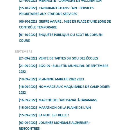
[21-10-2022]
MÉNINGITE : CAMPAGNE DE VACCINATION
[15-10-2022]
CARBURANTS DANS L’AIN : SERVICES
PRIORITAIRES AUX STATIONS-SERVICES
[06-10-2022]
GRIPPE AVIAIRE : MISE EN PLACE D’UNE ZONE DE
CONTRÔLE TEMPORAIRE
[01-10-2022]
ENQUÊTE PUBLIQUE DU SCOT BUCOPA EN
COURS
SEPTEMBRE
[21-09-2022]
VENTE DE TARTES DU SOU DES ÉCOLES
[21-09-2022]
2022-09 : BULLETIN MUNICIPAL DE SEPTEMBRE
2022
[19-09-2022]
PLANNING MARCHE 2022 2023
[18-09-2022]
HOMMAGE AUX MAQUISARDS DE CAMP DIDIER
2022
[16-09-2022]
MARCHÉ DE L’ARTISANAT À FARAMANS
[15-09-2022]
MARATHON DE LA PLAINE DE L’AIN
[15-09-2022]
LA NUIT EST BELLE !
[02-09-2022]
JOURNÉE MONDIALE ALZHEIMER -
RENCONTRES