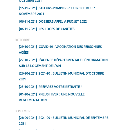
OCTOBRE 2021
[15-11-2021]
SAPEURS-POMPIERS : EXERCICE DU 07
NOVEMBRE 2021
[06-11-2021]
DOSSIERS APPEL À PROJET 2022
[06-11-2021]
LES LOGES DE CANITIES
OCTOBRE
[29-10-2021]
COVID-19 : VACCINATION DES PERSONNES
ÂGÉES
[27-10-2021]
L’AGENCE DÉPARTEMENTALE D’INFORMATION
SUR LE LOGEMENT DE L’AIN
[26-10-2021]
2021-10 : BULLETIN MUNICIPAL D’OCTOBRE
2021
[23-10-2021]
PRÉPAREZ VOTRE RETRAITE !
[01-10-2021]
PNEUS HIVER : UNE NOUVELLE
RÉGLEMENTATION
SEPTEMBRE
[28-09-2021]
2021-09 : BULLETIN MUNICIPAL DE SEPTEMBRE
2021