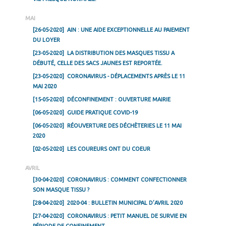
MAI
[26-05-2020]
AIN : UNE AIDE EXCEPTIONNELLE AU PAIEMENT
DU LOYER
[23-05-2020]
LA DISTRIBUTION DES MASQUES TISSU A
DÉBUTÉ, CELLE DES SACS JAUNES EST REPORTÉE.
[23-05-2020]
CORONAVIRUS - DÉPLACEMENTS APRÈS LE 11
MAI 2020
[15-05-2020]
DÉCONFINEMENT : OUVERTURE MAIRIE
[06-05-2020]
GUIDE PRATIQUE COVID-19
[06-05-2020]
RÉOUVERTURE DES DÉCHÈTERIES LE 11 MAI
2020
[02-05-2020]
LES COUREURS ONT DU COEUR
AVRIL
[30-04-2020]
CORONAVIRUS : COMMENT CONFECTIONNER
SON MASQUE TISSU ?
[28-04-2020]
2020-04 : BULLETIN MUNICIPAL D’AVRIL 2020
[27-04-2020]
CORONAVIRUS : PETIT MANUEL DE SURVIE EN