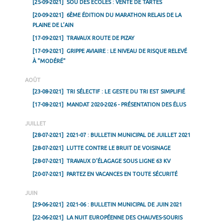
[25-09-2021]
SOU DES ÉCOLES : VENTE DE TARTES
[20-09-2021]
6ÈME ÉDITION DU MARATHON RELAIS DE LA
PLAINE DE L’AIN
[17-09-2021]
TRAVAUX ROUTE DE PIZAY
[17-09-2021]
GRIPPE AVIAIRE : LE NIVEAU DE RISQUE RELEVÉ
À "MODÉRÉ"
AOÛT
[23-08-2021]
TRI SÉLECTIF : LE GESTE DU TRI EST SIMPLIFIÉ
[17-08-2021]
MANDAT 2020-2026 - PRÉSENTATION DES ÉLUS
JUILLET
[28-07-2021]
2021-07 : BULLETIN MUNICIPAL DE JUILLET 2021
[28-07-2021]
LUTTE CONTRE LE BRUIT DE VOISINAGE
[28-07-2021]
TRAVAUX D’ÉLAGAGE SOUS LIGNE 63 KV
[20-07-2021]
PARTEZ EN VACANCES EN TOUTE SÉCURITÉ
JUIN
[29-06-2021]
2021-06 : BULLETIN MUNICIPAL DE JUIN 2021
[22-06-2021]
LA NUIT EUROPÉENNE DES CHAUVES-SOURIS