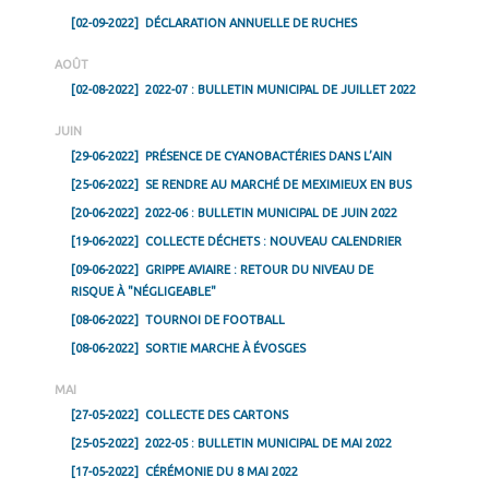
[02-09-2022]
DÉCLARATION ANNUELLE DE RUCHES
AOÛT
[02-08-2022]
2022-07 : BULLETIN MUNICIPAL DE JUILLET 2022
JUIN
[29-06-2022]
PRÉSENCE DE CYANOBACTÉRIES DANS L’AIN
[25-06-2022]
SE RENDRE AU MARCHÉ DE MEXIMIEUX EN BUS
[20-06-2022]
2022-06 : BULLETIN MUNICIPAL DE JUIN 2022
[19-06-2022]
COLLECTE DÉCHETS : NOUVEAU CALENDRIER
[09-06-2022]
GRIPPE AVIAIRE : RETOUR DU NIVEAU DE
RISQUE À "NÉGLIGEABLE"
[08-06-2022]
TOURNOI DE FOOTBALL
[08-06-2022]
SORTIE MARCHE À ÉVOSGES
MAI
[27-05-2022]
COLLECTE DES CARTONS
[25-05-2022]
2022-05 : BULLETIN MUNICIPAL DE MAI 2022
[17-05-2022]
CÉRÉMONIE DU 8 MAI 2022