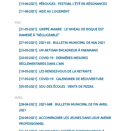
[15-06-2021]
PÉROUGES : FESTIVAL L’ÉTÉ EN RÉSONANCES
[11-06-2021]
AIDE AU LOGEMENT
MAI
[31-05-2021]
GRIPPE AVIAIRE : LE NIVEAU DE RISQUE EST
RAMENÉ À "NÉGLIGEABLE"
[27-05-2021]
2021-05 : BULLETIN MUNICIPAL DE MAI 2021
[25-05-2021]
UN ARTISAN ENCADREUR À FARAMANS
[20-05-2021]
COVID-19 : DERNIÈRES MESURES
RÉGLEMENTAIRES DANS L’AIN
[19-05-2021]
LES RENDEZ-VOUS DE LA RETRAITE
[17-05-2021]
COVID-19 : CALENDRIER DE RÉOUVERTURE
[05-05-2021]
SOU DES ÉCOLES : VENTE DE PIZZAS
AVRIL
[28-04-2021]
2021-04B : BULLETIN MUNICIPAL DE FIN AVRIL
2021
[26-04-2021]
ACCOMPAGNER LES JEUNES DANS LEUR AVENIR
PROFESSIONNEL