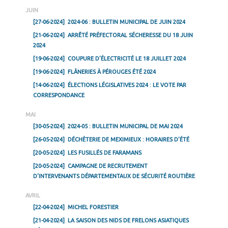
JUIN
[27-06-2024]
2024-06 : BULLETIN MUNICIPAL DE JUIN 2024
[21-06-2024]
ARRÊTÉ PRÉFECTORAL SÉCHERESSE DU 18 JUIN
2024
[19-06-2024]
COUPURE D’ÉLECTRICITÉ LE 18 JUILLET 2024
[19-06-2024]
FLÂNERIES À PÉROUGES ÉTÉ 2024
[14-06-2024]
ÉLECTIONS LÉGISLATIVES 2024 : LE VOTE PAR
CORRESPONDANCE
MAI
[30-05-2024]
2024-05 : BULLETIN MUNICIPAL DE MAI 2024
[26-05-2024]
DÉCHÈTERIE DE MEXIMIEUX : HORAIRES D’ÉTÉ
[20-05-2024]
LES FUSILLÉS DE FARAMANS
[20-05-2024]
CAMPAGNE DE RECRUTEMENT
D’INTERVENANTS DÉPARTEMENTAUX DE SÉCURITÉ ROUTIÈRE
AVRIL
[22-04-2024]
MICHEL FORESTIER
[21-04-2024]
LA SAISON DES NIDS DE FRELONS ASIATIQUES