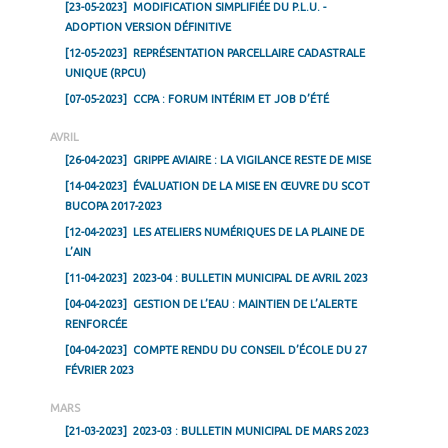
[23-05-2023]
MODIFICATION SIMPLIFIÉE DU P.L.U. -
ADOPTION VERSION DÉFINITIVE
[12-05-2023]
REPRÉSENTATION PARCELLAIRE CADASTRALE
UNIQUE (RPCU)
[07-05-2023]
CCPA : FORUM INTÉRIM ET JOB D’ÉTÉ
AVRIL
[26-04-2023]
GRIPPE AVIAIRE : LA VIGILANCE RESTE DE MISE
[14-04-2023]
ÉVALUATION DE LA MISE EN ŒUVRE DU SCOT
BUCOPA 2017-2023
[12-04-2023]
LES ATELIERS NUMÉRIQUES DE LA PLAINE DE
L’AIN
[11-04-2023]
2023-04 : BULLETIN MUNICIPAL DE AVRIL 2023
[04-04-2023]
GESTION DE L’EAU : MAINTIEN DE L’ALERTE
RENFORCÉE
[04-04-2023]
COMPTE RENDU DU CONSEIL D’ÉCOLE DU 27
FÉVRIER 2023
MARS
[21-03-2023]
2023-03 : BULLETIN MUNICIPAL DE MARS 2023