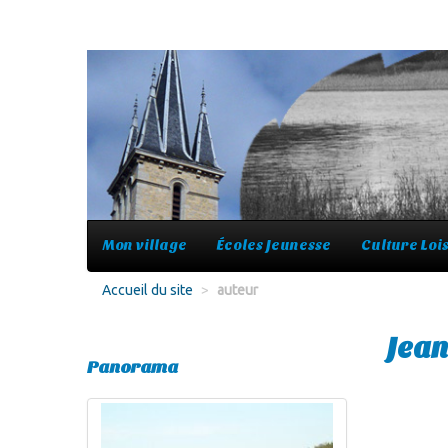
Mon village
Écoles Jeunesse
Culture Lois
Accueil du site
>
auteur
Jean
Panorama