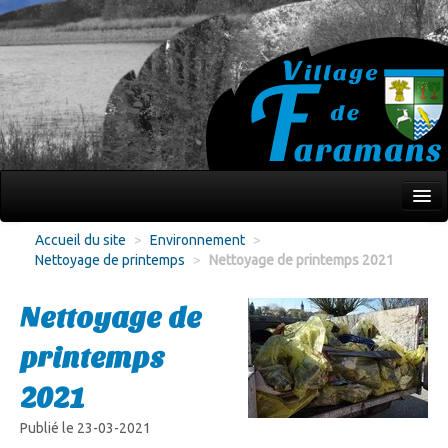
Mon village
Accueil du site
>
Environnement
>
Nettoyage de printemps
>
Nettoyage de printemps 2021
Écoles Jeunesse
Culture Loisirs
Nettoyage de
Associations
printemps
Environnement
2021
Infos pratiques
Publié le 23-03-2021