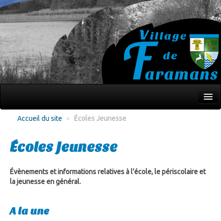
Mon village
Accueil du site
>
Écoles Jeunesse
Écoles Jeunesse
Écoles Jeunesse
Culture Loisirs
Associations
Évènements et informations relatives à l’école, le périscolaire et
la jeunesse en général.
Environnement
A la une
Infos pratiques