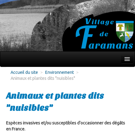
Mon village
Accueil du site
>
Environnement
>
Animaux et plantes dits "nuisibles"
Écoles Jeunesse
Culture Loisirs
Animaux et plantes dits
Associations
"nuisibles"
Environnement
Espèces invasives et/ou susceptibles d’occasionner des dégâts
Infos pratiques
en France.